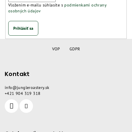
Vložením e-mailu súhlasíte s
podmienkami ochrany
osobných údajov
Prihlásiť sa
Z
á
VOP
GDPR
p
ä
Kontakt
t
i
info
@
jungleroastery.sk
e
+421 904 319 318