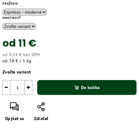
PRAŽENIE
HMOTNOSŤ
od
11 €
od
9,24 €
bez DPH
Jednotková
od 38 € / 1 kg
cena:
Zvoľte variant
−
+
Do košíka
Opýtať sa
Zdieľať