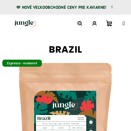
Prejsť
🫶 NOVÉ VEĽKOOBCHODNÉ CENY PRE KAVIARNE!
na
obsah
Nákupn
Hľadať
Prihlásenie
BRAZIL
košík
Espresso - moderné