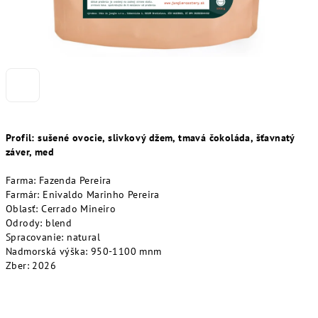
Profil: sušené ovocie, slivkový džem, tmavá čokoláda, šťavnatý
záver, med
Farma: Fazenda Pereira
Farmár: Enivaldo Marinho Pereira
Oblasť:
Cerrado Mineiro
Odrody: blend
Spracovanie: natural
Nadmorská výška: 950-1100 mnm
Zber: 2026