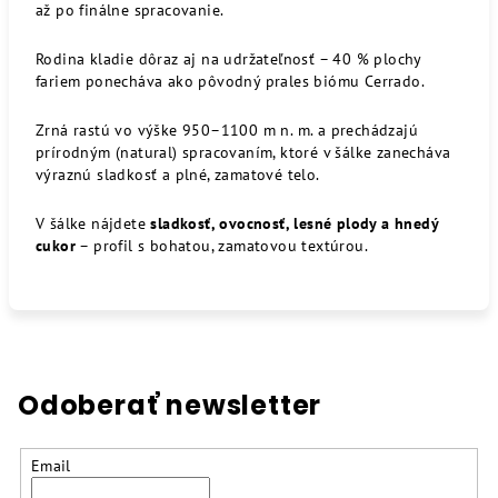
až po finálne spracovanie.
Rodina kladie dôraz aj na udržateľnosť – 40 % plochy
fariem ponecháva ako pôvodný prales biómu Cerrado.
Zrná rastú vo výške 950–1100 m n. m. a prechádzajú
prírodným (natural) spracovaním, ktoré v šálke zanecháva
výraznú sladkosť a plné, zamatové telo.
V šálke nájdete
sladkosť, ovocnosť, lesné plody a hnedý
cukor
– profil s bohatou, zamatovou textúrou.
Odoberať newsletter
Email