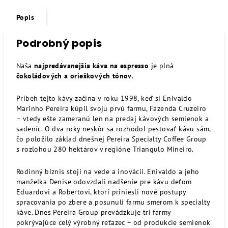
Popis
Podrobný popis
Naša
najpredávanejšia káva na espresso
je plná
čokoládových a orieškových tónov
.
Príbeh tejto kávy začína v roku 1998, keď si Enivaldo
Marinho Pereira kúpil svoju prvú farmu, Fazenda Cruzeiro
– vtedy ešte zameranú len na predaj kávových semienok a
sadeníc. O dva roky neskôr sa rozhodol pestovať kávu sám,
čo položilo základ dnešnej Pereira Specialty Coffee Group
s rozlohou 280 hektárov v regióne Triangulo Mineiro.
Rodinný biznis stojí na vede a inovácii. Enivaldo a jeho
manželka Denise odovzdali nadšenie pre kávu deťom
Eduardovi a Robertovi, ktorí priniesli nové postupy
spracovania po zbere a posunuli farmu smerom k specialty
káve. Dnes Pereira Group prevádzkuje tri farmy
pokrývajúce celý výrobný reťazec – od produkcie semienok