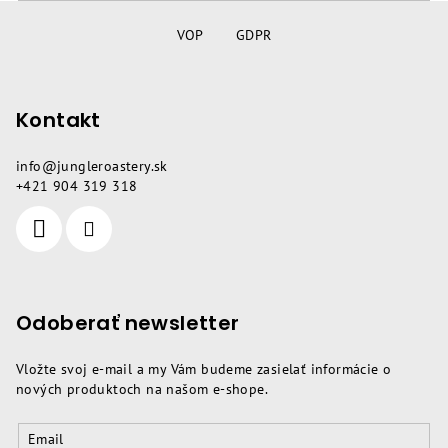
Z
á
VOP
GDPR
p
ä
Kontakt
t
i
info
@
jungleroastery.sk
e
+421 904 319 318
Odoberať newsletter
Vložte svoj e-mail a my Vám budeme zasielať informácie o
nových produktoch na našom e-shope.
Email