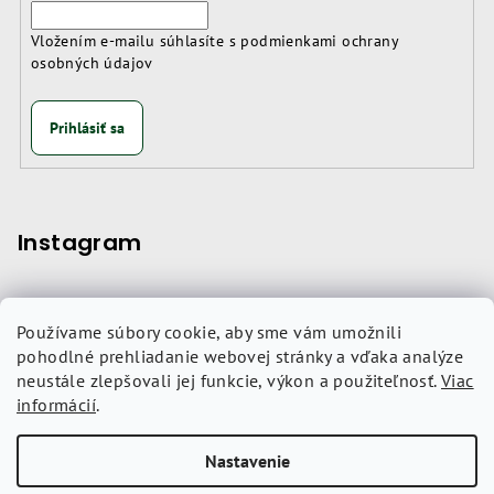
Vložením e-mailu súhlasíte s
podmienkami ochrany
osobných údajov
Prihlásiť sa
Instagram
Používame súbory cookie, aby sme vám umožnili
Nákupný košík
pohodlné prehliadanie webovej stránky a vďaka analýze
neustále zlepšovali jej funkcie, výkon a použiteľnosť.
Viac
informácií
.
0
ks /
0 €
Nastavenie