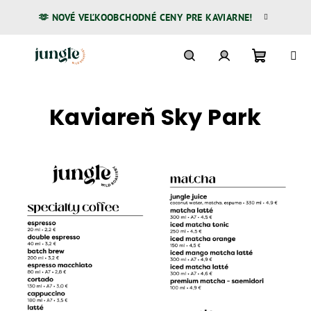
Prejsť
🫶 NOVÉ VEĽKOOBCHODNÉ CENY PRE KAVIARNE!
na
obsah
Nákupn
Hľadať
Prihlásenie
Kaviareň Sky Park
košík