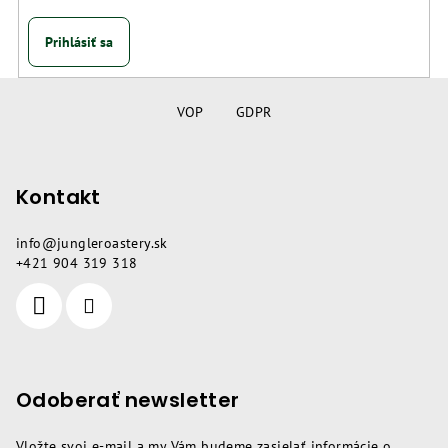
Prihlásiť sa
Z
á
VOP
GDPR
p
ä
Kontakt
t
i
info
@
jungleroastery.sk
e
+421 904 319 318
Odoberať newsletter
Vložte svoj e-mail a my Vám budeme zasielať informácie o