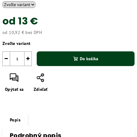
od
13 €
od
10,92 €
bez DPH
Jednotková
Zvoľte variant
cena:
−
+
Do košíka
Opýtať sa
Zdieľať
Popis
Podrobný popis