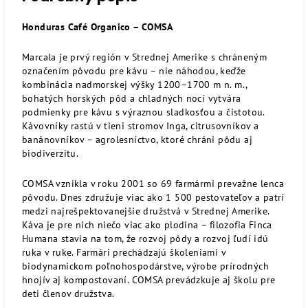
Honduras Café Organico – COMSA
Marcala je prvý región v Strednej Amerike s chráneným
označením pôvodu pre kávu – nie náhodou, keďže
kombinácia nadmorskej výšky 1200–1700 m n. m.,
bohatých horských pôd a chladných nocí vytvára
podmienky pre kávu s výraznou sladkosťou a čistotou.
Kávovníky rastú v tieni stromov Inga, citrusovníkov a
banánovníkov – agrolesníctvo, ktoré chráni pôdu aj
biodiverzitu.
COMSA vznikla v roku 2001 so 69 farmármi prevažne lenca
pôvodu. Dnes združuje viac ako 1 500 pestovateľov a patrí
medzi najrešpektovanejšie družstvá v Strednej Amerike.
Káva je pre nich niečo viac ako plodina – filozofia Finca
Humana stavia na tom, že rozvoj pôdy a rozvoj ľudí idú
ruka v ruke. Farmári prechádzajú školeniami v
biodynamickom poľnohospodárstve, výrobe prírodných
hnojív aj kompostovaní. COMSA prevádzkuje aj školu pre
deti členov družstva.