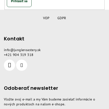
Prihlásiť sa
Z
á
VOP
GDPR
p
ä
Kontakt
t
i
info
@
jungleroastery.sk
e
+421 904 319 318
Odoberať newsletter
Vložte svoj e-mail a my Vám budeme zasielať informácie o
nových produktoch na našom e-shope.