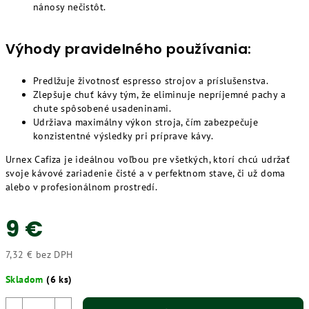
nánosy nečistôt.
Výhody pravidelného používania:
Predlžuje životnosť espresso strojov a príslušenstva.
Zlepšuje chuť kávy tým, že eliminuje nepríjemné pachy a
chute spôsobené usadeninami.
Udržiava maximálny výkon stroja, čím zabezpečuje
konzistentné výsledky pri príprave kávy.
Urnex Cafiza je ideálnou voľbou pre všetkých, ktorí chcú udržať
svoje kávové zariadenie čisté a v perfektnom stave, či už doma
alebo v profesionálnom prostredí.
9 €
7,32 € bez DPH
Jednotková
Skladom
(6 ks)
cena: