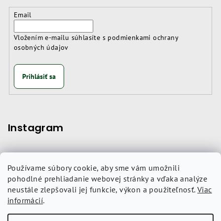
Email
Vložením e-mailu súhlasíte s
podmienkami ochrany
osobných údajov
Prihlásiť sa
Instagram
Používame súbory cookie, aby sme vám umožnili
Nákupný košík
pohodlné prehliadanie webovej stránky a vďaka analýze
neustále zlepšovali jej funkcie, výkon a použiteľnosť.
Viac
informácií
.
0
ks /
0 €