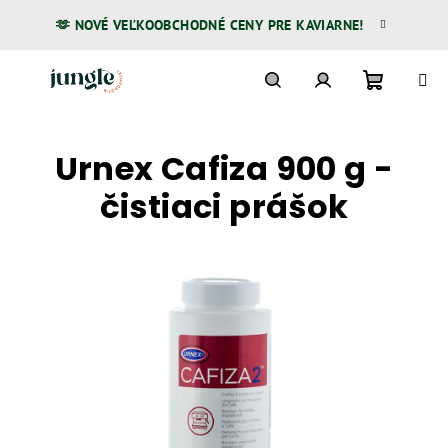
Prejsť
🫶 NOVÉ VEĽKOOBCHODNÉ CENY PRE KAVIARNE!
na
obsah
Nákupn
Hľadať
Prihlásenie
Urnex Cafiza 900 g -
košík
čistiaci prášok