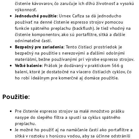
čistenie kávovarov, čo zaručuje ich dlhú životnosť a vysokú
výkonnosť.
Jednoduché použitie
: Urnex Cafiza sa dá jednoducho
používať na denné čistenie espresso strojov pomocou
funkcie spätného preplachu (backflush). Je tiež vhodný na
čistenie komponentov, ako sú portafiltre, sitká a ďalšie
odnímateľné časti.
Bezpečný pre zariadenia
: Tento čistiaci prostriedok je
bezpečný na použitie s nerezovými a ďalšími odolnými
materiálmi, bežne používanými pri výrobe espresso strojov.
Veľké balenie
: Prášok je dodávaný v praktickom 566 g
balení, ktoré je dostatočné na viacero čistiacich cyklov, čo
ho robí ideálnym pre komerčné aj domáce použitie.
Použitie:
Pre čistenie espresso strojov sa malé množstvo prášku
nasype do slepého filtra a spustí sa cyklus spätného
preplachu.
Je možné ho použiť aj na namáčanie častí ako portafiltre a
sitká v roztoku s horúcou vodou, aby sa účinne odstránili