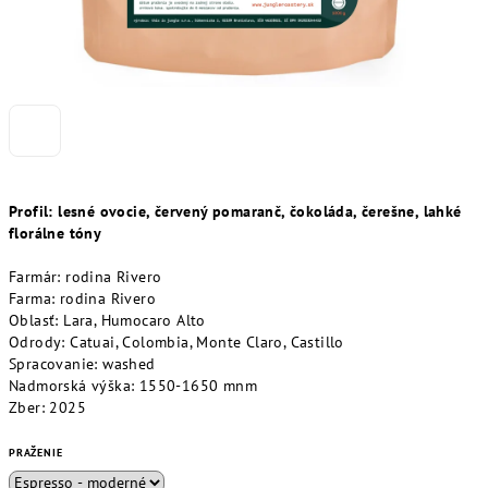
Profil: lesné ovocie, červený pomaranč, čokoláda, čerešne, lahké
florálne tóny
Farmár: rodina Rivero
Farma: rodina Rivero
Oblasť:
Lara, Humocaro Alto
Odrody:
Catuai, Colombia, Monte Claro, Castillo
Spracovanie: washed
Nadmorská výška: 1550-1650 mnm
Zber: 2025
PRAŽENIE