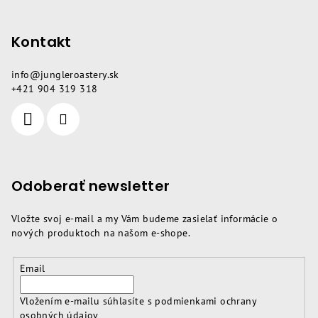
p
ä
Kontakt
t
i
info
@
jungleroastery.sk
e
+421 904 319 318
Odoberať newsletter
Vložte svoj e-mail a my Vám budeme zasielať informácie o
nových produktoch na našom e-shope.
Email
Vložením e-mailu súhlasíte s
podmienkami ochrany
osobných údajov