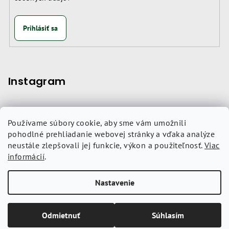
Prihlásiť sa
Instagram
Používame súbory cookie, aby sme vám umožnili
Nákupný košík
pohodlné prehliadanie webovej stránky a vďaka analýze
neustále zlepšovali jej funkcie, výkon a použiteľnosť.
Viac
informácií
.
0
ks /
0 €
Nastavenie
Copyright 2026
Jungle Roastery
. Všetky práva vyhradené.
Upraviť nastavenie cookies
Odmietnuť
Súhlasím
Vytvoril Shoptet