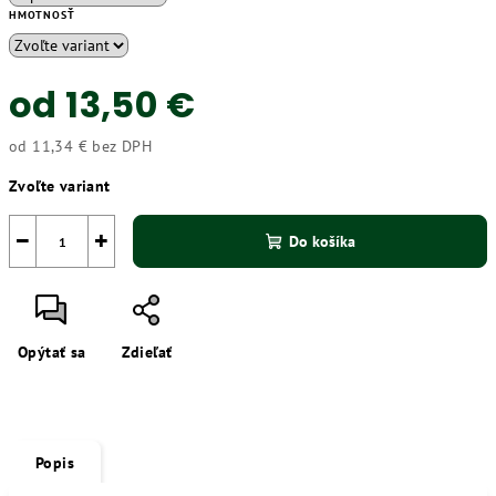
HMOTNOSŤ
od
13,50 €
od
11,34 €
bez DPH
Jednotková
Zvoľte variant
cena:
−
+
Do košíka
Opýtať sa
Zdieľať
Popis