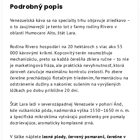
Podrobný popis
Venezuelská káva sa na specialty trhu objavuje zriedkavo –
o to zaujímavejší je tento lot z farmy rodiny Rivero v
oblasti Humocaro Alto, štát Lara.
Rodina Rivero hospodári na 20 hektároch s viac ako 55
000 kávovými kríkmi. Kopcovitý terén neumožňuje
mechanizáciu, preto sa každá čerešňa zbiera ručne – to nie
je marketingová fráza, ale praktická nevyhnutnosť, ktorá
zároveň zaručuje maximálnu kontrolu zrelosti. Po zbere
čerešne prechádzajú flotačným triedením, fermentáciou na
odstránenie dužiny a nakoniec sušením na vyvýšených
lôžkach po dobu približne 20 dní.
Štát Lara leží v severozápadnej Venezuele v pohorí Ánd,
kde vulkanická pôda, nadmorská výška 1550–1650 m n. m.
a špecifická mikroklíma vytvárajú podmienky pre pomaly
dozrievajúce, aromaticky komplexné zrná.
V šálke nájdete
lesné plody, červený pomaranč, čerešne v