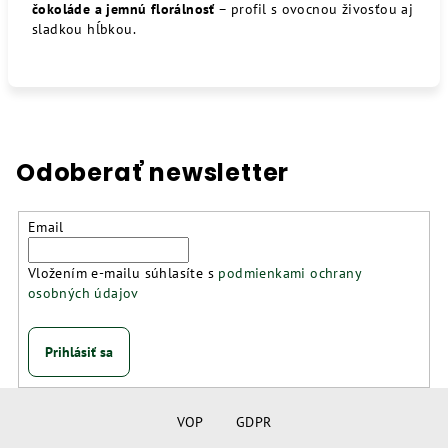
čokoláde a jemnú florálnosť
– profil s ovocnou živosťou aj
sladkou hĺbkou.
Odoberať newsletter
Email
Vložením e-mailu súhlasíte s
podmienkami ochrany
osobných údajov
Prihlásiť sa
Z
á
VOP
GDPR