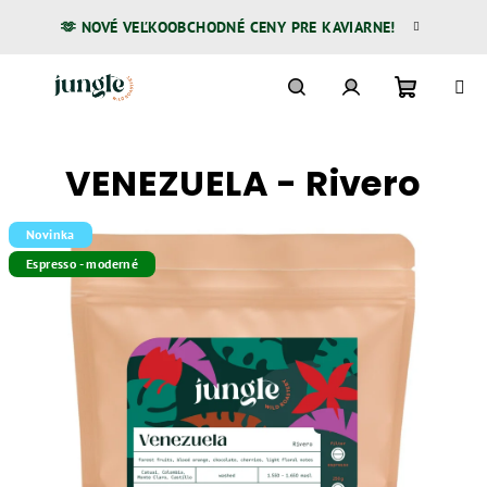
Prejsť
🫶 NOVÉ VEĽKOOBCHODNÉ CENY PRE KAVIARNE!
na
obsah
Nákupn
Hľadať
Prihlásenie
VENEZUELA - Rivero
košík
Novinka
Espresso - moderné